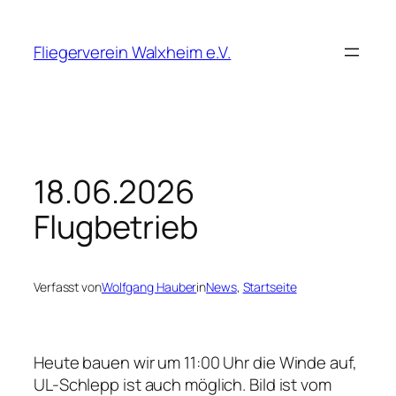
Zum
Inhalt
Fliegerverein Walxheim e.V.
springen
18.06.2026
Flugbetrieb
Verfasst von
Wolfgang Hauber
in
News
, 
Startseite
Heute bauen wir um 11:00 Uhr die Winde auf,
UL-Schlepp ist auch möglich. Bild ist vom