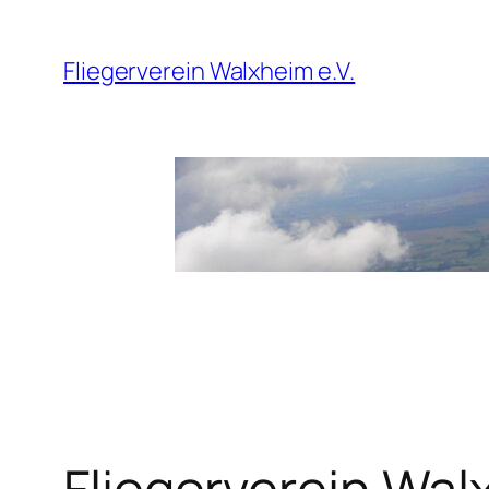
Zum
Inhalt
Fliegerverein Walxheim e.V.
springen
Fliegerverein Wa