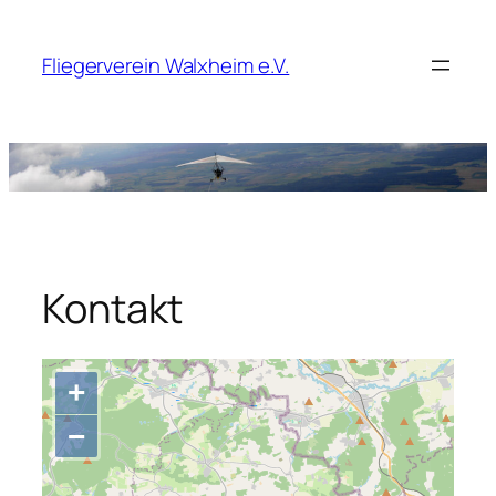
Zum
Inhalt
Fliegerverein Walxheim e.V.
springen
Kontakt
+
−