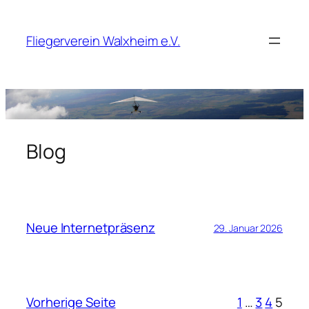
Zum
Inhalt
Fliegerverein Walxheim e.V.
springen
Blog
Neue Internetpräsenz
29. Januar 2026
Vorherige Seite
1
…
3
4
5